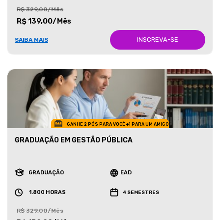
R$ 329,00/Mês
R$ 139,00/Mês
INSCREVA-SE
SAIBA MAIS
GANHE 2 PÓS PARA VOCÊ +1 PARA UM AMIGO
GRADUAÇÃO EM GESTÃO PÚBLICA
GRADUAÇÃO
EAD
1.800 HORAS
4 SEMESTRES
R$ 329,00/Mês