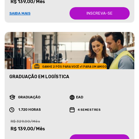
R$ 139,00/Mês
INSCREVA-SE
SAIBA MAIS
GANHE 2 PÓS PARA VOCÊ +1 PARA UM AMIGO
GRADUAÇÃO EM LOGÍSTICA
GRADUAÇÃO
EAD
1.720 HORAS
4 SEMESTRES
R$ 329,00/Mês
R$ 139,00/Mês