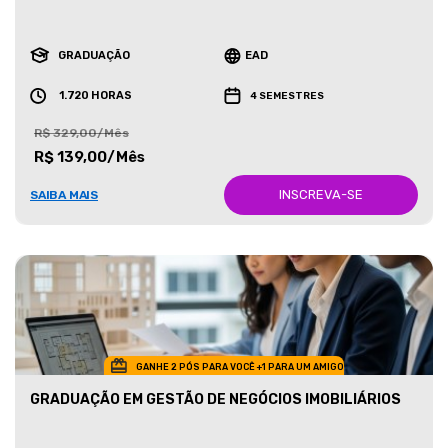
GRADUAÇÃO
EAD
1.720 HORAS
4 SEMESTRES
R$ 329,00/Mês
R$ 139,00/Mês
INSCREVA-SE
SAIBA MAIS
GANHE 2 PÓS PARA VOCÊ +1 PARA UM AMIGO
GRADUAÇÃO EM GESTÃO DE NEGÓCIOS IMOBILIÁRIOS