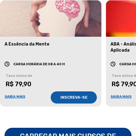
A Essência da Mente
ABA - Anál
Aplicada
CARGA HORÁRIA DE 08 A 40 H
CARGA HO
Taxa única de
Taxa única 
R$ 79,90
R$ 79,9
SAIBA MAIS
SAIBA MAIS
INSCREVA-SE
CARREGAR MAIS CURSOS DE