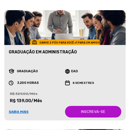
GANHE 2 PÓS PARA VOCÊ +1 PARA UM AMIGO
GRADUAÇÃO EM ADMINISTRAÇÃO
GRADUAÇÃO
EAD
3.200 HORAS
8 SEMESTRES
R$ 329,00/Mês
R$ 139,00/Mês
INSCREVA-SE
SAIBA MAIS