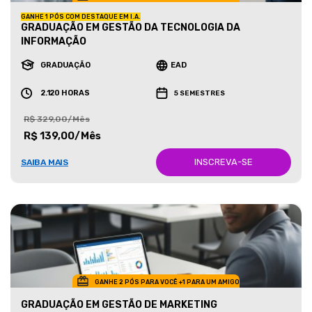
GANHE 1 PÓS COM DESTAQUE EM I.A.
GRADUAÇÃO EM GESTÃO DA TECNOLOGIA DA
INFORMAÇÃO
GRADUAÇÃO
EAD
2.120 HORAS
5 SEMESTRES
R$ 329,00/Mês
R$ 139,00/Mês
INSCREVA-SE
SAIBA MAIS
GANHE 2 PÓS PARA VOCÊ +1 PARA UM AMIGO
GRADUAÇÃO EM GESTÃO DE MARKETING