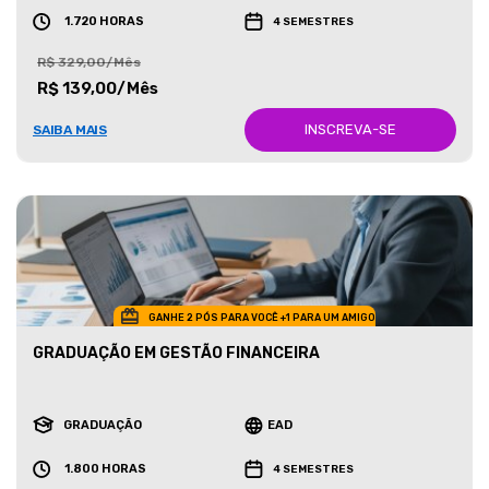
1.720 HORAS
4 SEMESTRES
R$ 329,00/Mês
R$ 139,00/Mês
INSCREVA-SE
SAIBA MAIS
GANHE 2 PÓS PARA VOCÊ +1 PARA UM AMIGO
GRADUAÇÃO EM GESTÃO FINANCEIRA
GRADUAÇÃO
EAD
1.800 HORAS
4 SEMESTRES