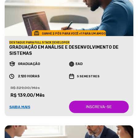
GANHE 2 PÓS PARA VOCÊ +1 PARA UM AMIGO
DESTAQUE PARA FULL STACK DEVELOPER
GRADUAÇÃO EM ANÁLISE E DESENVOLVIMENTO DE
SISTEMAS
GRADUAÇÃO
EAD
2.120 HORAS
5 SEMESTRES
R$ 329,00/Mês
R$ 139,00/Mês
INSCREVA-SE
SAIBA MAIS