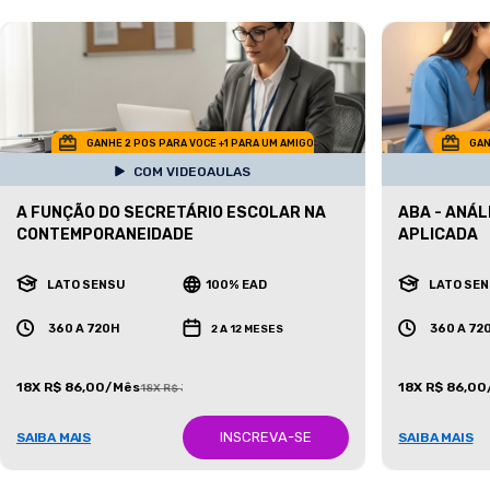
GANHE 2 POS PARA VOCE +1 PARA UM AMIGO
GAN
COM VIDEOAULAS
A FUNÇÃO DO SECRETÁRIO ESCOLAR NA
ABA - ANÁ
CONTEMPORANEIDADE
APLICADA
LATO SENSU
100% EAD
LATO SE
360 A 720H
360 A 72
2 A 12 MESES
18X R$ 86,00/Mês
18X R$ 86,0
18X R$ 387,00/Mês
INSCREVA-SE
SAIBA MAIS
SAIBA MAIS