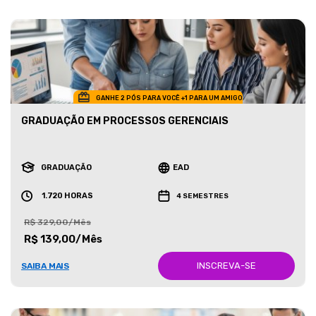
GANHE 2 PÓS PARA VOCÊ +1 PARA UM AMIGO
GRADUAÇÃO EM PROCESSOS GERENCIAIS
GRADUAÇÃO
EAD
1.720 HORAS
4 SEMESTRES
R$ 329,00/Mês
R$ 139,00/Mês
INSCREVA-SE
SAIBA MAIS