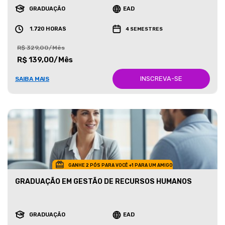
GRADUAÇÃO
EAD
1.720 HORAS
4 SEMESTRES
R$ 329,00/Mês
R$ 139,00/Mês
INSCREVA-SE
SAIBA MAIS
GANHE 2 PÓS PARA VOCÊ +1 PARA UM AMIGO
GRADUAÇÃO EM GESTÃO DE RECURSOS HUMANOS
GRADUAÇÃO
EAD