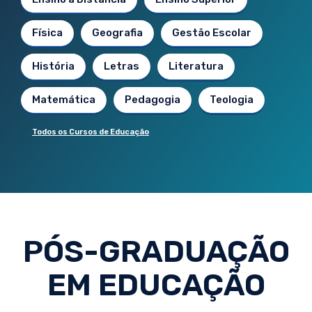
Física
Geografia
Gestão Escolar
História
Letras
Literatura
Matemática
Pedagogia
Teologia
Todos os Cursos de Educação
PÓS-GRADUAÇÃO
EM EDUCAÇÃO