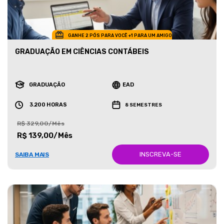
GANHE 2 PÓS PARA VOCÊ +1 PARA UM AMIGO
GRADUAÇÃO EM CIÊNCIAS CONTÁBEIS
GRADUAÇÃO
EAD
3.200 HORAS
8 SEMESTRES
R$ 329,00/Mês
R$ 139,00/Mês
INSCREVA-SE
SAIBA MAIS