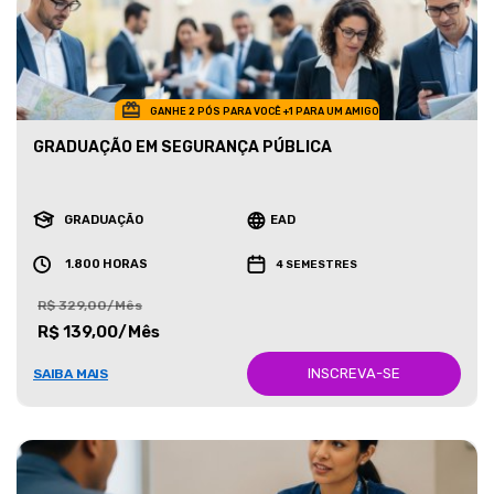
GANHE 2 PÓS PARA VOCÊ +1 PARA UM AMIGO
GRADUAÇÃO EM SEGURANÇA PÚBLICA
GRADUAÇÃO
EAD
1.800 HORAS
4 SEMESTRES
R$ 329,00/Mês
R$ 139,00/Mês
INSCREVA-SE
SAIBA MAIS